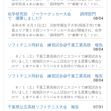
研究部員４名が参加し「調理部門」で”優勝”することがで
きました！毎年８月に開催され今回で第１０回の節目を迎
化学研究部 ソーラークッカー大会 調理部門
えた記念大会となりました。参加者は野田市、松戸市、流
で 優勝しました!!
08/04
山市、柏市の市民団体、中学校、高等学校が出場します。
部門は「湯沸かし」「炊飯」「調理」の３部門に分かれ、
令和８年 ８月１日(土) 川村学園女子大学(我孫子市)で東
今年は湯沸かし部門に２２チーム、炊飯部門に５チーム、
葛エリア第１０回ソーラークッカー大会が開催され、化学
調理部門に５チーム総勢３２チームが集う盛大な大会にな
研究部員４名が参加し「調理部門」で”優勝”することがで
りました。続きをみる
きました！毎年８月に開催され今回で第１０回の節目を迎
ソフトテニス同好会 練習試合@千葉工業高校 報告
えた記念大会となりました。参加者は野田市、松戸市、流
08/04
山市、柏市の市民団体、中学校、高等学校が出場します。
部門は「湯沸かし」「炊飯」「調理」の３部門に分かれ、
８／１（土）千葉工業高校のテニスコートで練習試合を
今年は湯沸かし部門に２２チーム、炊飯部門に５チーム、
行いました！他地区のチームと試合ができる貴重な機会な
調理部門に５チーム総勢３２チームが集う盛大な大会にな
ので、１本でも多くラリーをする気持ちで臨みました！続
りました。続きをみる
きをみる
ソフトテニス同好会 練習試合@千葉工業高校 報告
08/04
８／１（土）千葉工業高校のテニスコートで練習試合を
行いました！他地区のチームと試合ができる貴重な機会な
ので、１本でも多くラリーをする気持ちで臨みました！続
きをみる
千葉県公立高校ソフトテニス大会 報告
07/31