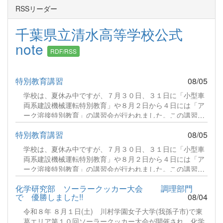
RSSリーダー
千葉県立清水高等学校公式
note
RDF/RSS
特別教育講習
08/05
学校は、夏休み中ですが、７月３０日、３１日に「小型車
両系建設機械運転特別教育」や８月２日から４日には「ア
ーク溶接特別教育」の講習会が行われました。この講習
は、仕事として従事する場合、法令に基づき義務づけられ
特別教育講習
08/05
ている特別教育です。猛暑のなか、多くの生徒さんが頑張
っていましたので、実技講習の様子のみお伝えします。続
学校は、夏休み中ですが、７月３０日、３１日に「小型車
きをみる
両系建設機械運転特別教育」や８月２日から４日には「ア
ーク溶接特別教育」の講習会が行われました。この講習
は、仕事として従事する場合、法令に基づき義務づけられ
化学研究部 ソーラークッカー大会 調理部門
ている特別教育です。猛暑のなか、多くの生徒さんが頑張
で 優勝しました!!
08/04
っていましたので、実技講習の様子のみお伝えします。続
きをみる
令和８年 ８月１日(土) 川村学園女子大学(我孫子市)で東
葛エリア第１０回ソーラークッカー大会が開催され、化学