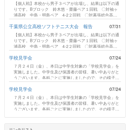
【個人戦】本校から男子３ペアが出場し、結果は以下の通
りです。Bブロック 鈴木悠・齋藤ペア１回戦 〇対袖ヶ
浦高校 中島・明島ペア 4-2２回戦 〇対幕張総合高
校 宮野・古川ペア 4-0３回戦 〇対県立千葉高校 沼
千葉県公立高校ソフトテニス大会 報告
07/31
田・鯉渕ペア 4-0４回戦 〇対袖ヶ浦高校 中山・鈴木
ペア 4-2（準決勝）５回戦 ●対千葉商業高校 佐藤・横
【個人戦】本校から男子３ペアが出場し、結果は以下の通
山ペア 1-4（決勝）続きをみる
りです。Bブロック 鈴木悠・齋藤ペア１回戦 〇対袖ヶ
浦高校 中島・明島ペア 4-2２回戦 〇対幕張総合高
校 宮野・古川ペア 4-0３回戦 〇対県立千葉高校 沼
学校見学会
07/24
田・鯉渕ペア 4-0４回戦 〇対袖ヶ浦高校 中山・鈴木
ペア 4-2（準決勝）５回戦 ●対千葉商業高校 佐藤・横
７月２４日（金）、本日は中学生対象の「学校見学会」を
山ペア 1-4（決勝）続きをみる
実施しました。中学生及び保護者の皆様、暑い中ありがと
うございます。各科ごとに実施しましたので、その様子を
ご紹介します。食品科学科 説明続きをみる
学校見学会
07/24
７月２４日（金）、本日は中学生対象の「学校見学会」を
実施しました。中学生及び保護者の皆様、暑い中ありがと
うございます。各科ごとに実施しましたので、その様子を
ご紹介します。食品科学科 説明続きをみる
リンクリスト