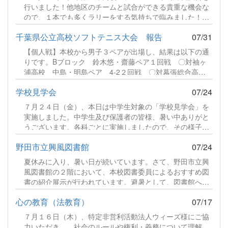
今年は湯沸かし部門に２２チーム、炊飯部門に５チーム、
行いました！他地区のチームと試合ができる貴重な機会な
調理部門に５チーム総勢３２チームが集う盛大な大会にな
ので、１本でも多くラリーをする気持ちで臨みました！続
りました。続きをみる
きをみる
千葉県公立高校ソフトテニス大会 報告
07/31
【個人戦】本校から男子３ペアが出場し、結果は以下の通
りです。Bブロック 鈴木悠・齋藤ペア１回戦 〇対袖ヶ
浦高校 中島・明島ペア 4-2２回戦 〇対幕張総合高
校 宮野・古川ペア 4-0３回戦 〇対県立千葉高校 沼
学校見学会
07/24
田・鯉渕ペア 4-0４回戦 〇対袖ヶ浦高校 中山・鈴木
ペア 4-2（準決勝）５回戦 ●対千葉商業高校 佐藤・横
７月２４日（金）、本日は中学生対象の「学校見学会」を
山ペア 1-4（決勝）続きをみる
実施しました。中学生及び保護者の皆様、暑い中ありがと
うございます。各科ごとに実施しましたので、その様子を
ご紹介します。食品科学科 説明続きをみる
野田市立興風図書館
07/24
夏休みに入り、暑い日が続いています。さて、野田市立興
風図書館の２階において、本校図書委員によるおすすめ図
書の紹介展示が行われています。避暑として、図書館へお
越しいただき、その際は、ぜひご覧ください。続きをみる
心の教育（法教育）
07/17
７月１６日（木）、特定非営利活動法人ウィーズ様にご協
力いただき、。社会のルールや権利・義務について理解