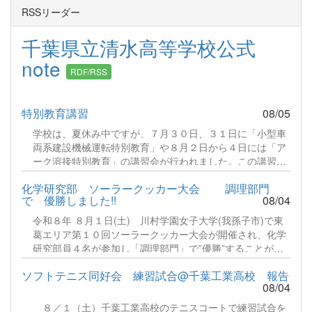
RSSリーダー
千葉県立清水高等学校公式
note
RDF/RSS
特別教育講習
08/05
学校は、夏休み中ですが、７月３０日、３１日に「小型車
両系建設機械運転特別教育」や８月２日から４日には「ア
ーク溶接特別教育」の講習会が行われました。この講習
は、仕事として従事する場合、法令に基づき義務づけられ
化学研究部 ソーラークッカー大会 調理部門
ている特別教育です。猛暑のなか、多くの生徒さんが頑張
で 優勝しました!!
08/04
っていましたので、実技講習の様子のみお伝えします。続
きをみる
令和８年 ８月１日(土) 川村学園女子大学(我孫子市)で東
葛エリア第１０回ソーラークッカー大会が開催され、化学
研究部員４名が参加し「調理部門」で”優勝”することがで
きました！毎年８月に開催され今回で第１０回の節目を迎
ソフトテニス同好会 練習試合@千葉工業高校 報告
えた記念大会となりました。参加者は野田市、松戸市、流
08/04
山市、柏市の市民団体、中学校、高等学校が出場します。
部門は「湯沸かし」「炊飯」「調理」の３部門に分かれ、
８／１（土）千葉工業高校のテニスコートで練習試合を