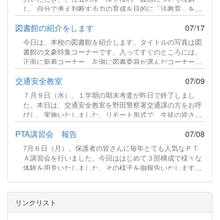
し、自分で考え判断する力の育成を目的に「法教育」を実
施しました。講師は、司法書士の先生を迎え、各クラスで
図書館の紹介をします
07/17
展開しました。講師の話に耳を傾け、班ごとのディスカッ
ションに参加し、真剣に取り組んでいる様子を見ることが
今日は、本校の図書館を紹介します。タイトルの写真は図
できました。続きをみる
書館の文豪特集コーナーです。入ってすぐのところには、
正面に新着コーナー、左側に図書委員が選んだコーナー、
右側に準新着コーナー、そして、文豪特集や司書の先生が
交通安全教室
07/09
選んだ本が並べられています。また、図書だよりを発行し
ました。図書委員会の活動報告や新着図書の案内をしてい
７月９日（水）、１学期の期末考査が昨日で終了しまし
ます。夏休み中の開館スケジュールも載せましたので、生
た。本日は、交通安全教室を野田警察署交通課の方をお呼
徒の皆さん、ぜひ来館ください。 図書だよりR8.7.pdf 341
びし、実施いたしました。リモート形式で、生徒の皆さん
KB ファイルダウンロードについて ダウンロード 続きをみ
は教室で講師のお話をお聞きしました。続きをみる
る
PTA講習会 報告
07/08
7月６日（月）、保護者の皆さんに毎年とても人気なＰＴ
Ａ講習会を行いました。今回ははじめて３部構成で様々な
体験を用意いたしました。その様子を御報告いたします。
【第１部】藍染体験 はじめに「ものづくり体験」として藍
染体験をしていただきました。まずは、ハンカチを輪ゴム
でとめます。続きをみる
リンクリスト