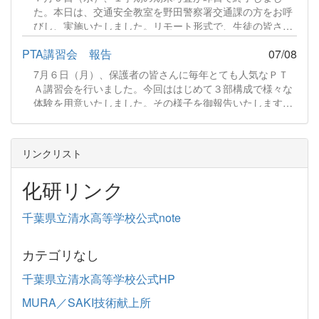
ます。夏休み中の開館スケジュールも載せましたので、生
た。本日は、交通安全教室を野田警察署交通課の方をお呼
徒の皆さん、ぜひ来館ください。 図書だよりR8.7.pdf 341
びし、実施いたしました。リモート形式で、生徒の皆さん
KB ファイルダウンロードについて ダウンロード 続きをみ
は教室で講師のお話をお聞きしました。続きをみる
る
PTA講習会 報告
07/08
7月６日（月）、保護者の皆さんに毎年とても人気なＰＴ
Ａ講習会を行いました。今回ははじめて３部構成で様々な
体験を用意いたしました。その様子を御報告いたします。
【第１部】藍染体験 はじめに「ものづくり体験」として藍
染体験をしていただきました。まずは、ハンカチを輪ゴム
でとめます。続きをみる
リンクリスト
化研リンク
千葉県立清水高等学校公式note
カテゴリなし
千葉県立清水高等学校公式HP
MURA／SAKI技術献上所