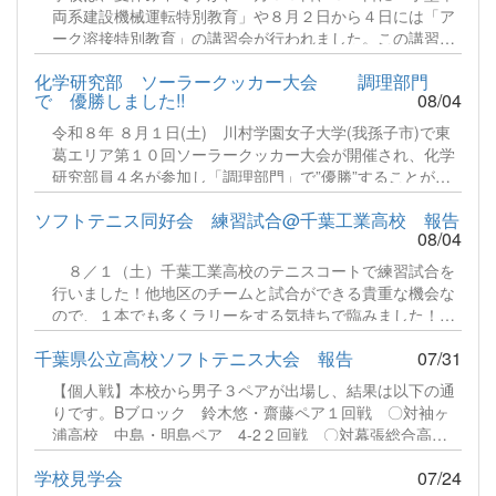
両系建設機械運転特別教育」や８月２日から４日には「ア
ーク溶接特別教育」の講習会が行われました。この講習
は、仕事として従事する場合、法令に基づき義務づけられ
化学研究部 ソーラークッカー大会 調理部門
ている特別教育です。猛暑のなか、多くの生徒さんが頑張
で 優勝しました!!
08/04
っていましたので、実技講習の様子のみお伝えします。続
きをみる
令和８年 ８月１日(土) 川村学園女子大学(我孫子市)で東
葛エリア第１０回ソーラークッカー大会が開催され、化学
研究部員４名が参加し「調理部門」で”優勝”することがで
きました！毎年８月に開催され今回で第１０回の節目を迎
ソフトテニス同好会 練習試合@千葉工業高校 報告
えた記念大会となりました。参加者は野田市、松戸市、流
08/04
山市、柏市の市民団体、中学校、高等学校が出場します。
部門は「湯沸かし」「炊飯」「調理」の３部門に分かれ、
８／１（土）千葉工業高校のテニスコートで練習試合を
今年は湯沸かし部門に２２チーム、炊飯部門に５チーム、
行いました！他地区のチームと試合ができる貴重な機会な
調理部門に５チーム総勢３２チームが集う盛大な大会にな
ので、１本でも多くラリーをする気持ちで臨みました！続
りました。続きをみる
きをみる
千葉県公立高校ソフトテニス大会 報告
07/31
【個人戦】本校から男子３ペアが出場し、結果は以下の通
りです。Bブロック 鈴木悠・齋藤ペア１回戦 〇対袖ヶ
浦高校 中島・明島ペア 4-2２回戦 〇対幕張総合高
校 宮野・古川ペア 4-0３回戦 〇対県立千葉高校 沼
学校見学会
07/24
田・鯉渕ペア 4-0４回戦 〇対袖ヶ浦高校 中山・鈴木