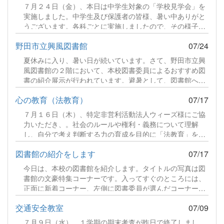
ペア 4-2（準決勝）５回戦 ●対千葉商業高校 佐藤・横
７月２４日（金）、本日は中学生対象の「学校見学会」を
山ペア 1-4（決勝）続きをみる
実施しました。中学生及び保護者の皆様、暑い中ありがと
うございます。各科ごとに実施しましたので、その様子を
ご紹介します。食品科学科 説明続きをみる
野田市立興風図書館
07/24
夏休みに入り、暑い日が続いています。さて、野田市立興
風図書館の２階において、本校図書委員によるおすすめ図
書の紹介展示が行われています。避暑として、図書館へお
越しいただき、その際は、ぜひご覧ください。続きをみる
心の教育（法教育）
07/17
７月１６日（木）、特定非営利活動法人ウィーズ様にご協
力いただき、。社会のルールや権利・義務について理解
し、自分で考え判断する力の育成を目的に「法教育」を実
施しました。講師は、司法書士の先生を迎え、各クラスで
図書館の紹介をします
07/17
展開しました。講師の話に耳を傾け、班ごとのディスカッ
ションに参加し、真剣に取り組んでいる様子を見ることが
今日は、本校の図書館を紹介します。タイトルの写真は図
できました。続きをみる
書館の文豪特集コーナーです。入ってすぐのところには、
正面に新着コーナー、左側に図書委員が選んだコーナー、
右側に準新着コーナー、そして、文豪特集や司書の先生が
交通安全教室
07/09
選んだ本が並べられています。また、図書だよりを発行し
ました。図書委員会の活動報告や新着図書の案内をしてい
７月９日（水）、１学期の期末考査が昨日で終了しまし