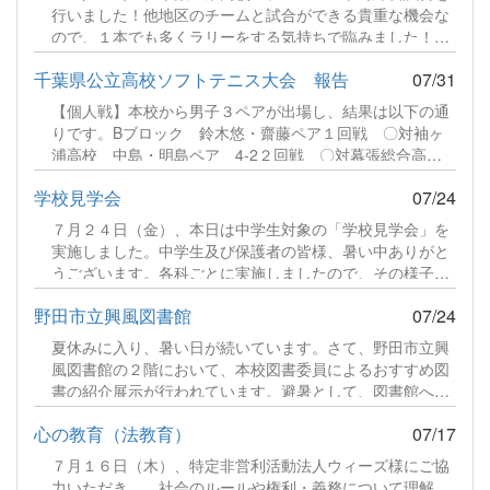
今年は湯沸かし部門に２２チーム、炊飯部門に５チーム、
行いました！他地区のチームと試合ができる貴重な機会な
調理部門に５チーム総勢３２チームが集う盛大な大会にな
ので、１本でも多くラリーをする気持ちで臨みました！続
りました。続きをみる
きをみる
千葉県公立高校ソフトテニス大会 報告
07/31
【個人戦】本校から男子３ペアが出場し、結果は以下の通
りです。Bブロック 鈴木悠・齋藤ペア１回戦 〇対袖ヶ
浦高校 中島・明島ペア 4-2２回戦 〇対幕張総合高
校 宮野・古川ペア 4-0３回戦 〇対県立千葉高校 沼
学校見学会
07/24
田・鯉渕ペア 4-0４回戦 〇対袖ヶ浦高校 中山・鈴木
ペア 4-2（準決勝）５回戦 ●対千葉商業高校 佐藤・横
７月２４日（金）、本日は中学生対象の「学校見学会」を
山ペア 1-4（決勝）続きをみる
実施しました。中学生及び保護者の皆様、暑い中ありがと
うございます。各科ごとに実施しましたので、その様子を
ご紹介します。食品科学科 説明続きをみる
野田市立興風図書館
07/24
夏休みに入り、暑い日が続いています。さて、野田市立興
風図書館の２階において、本校図書委員によるおすすめ図
書の紹介展示が行われています。避暑として、図書館へお
越しいただき、その際は、ぜひご覧ください。続きをみる
心の教育（法教育）
07/17
７月１６日（木）、特定非営利活動法人ウィーズ様にご協
力いただき、。社会のルールや権利・義務について理解