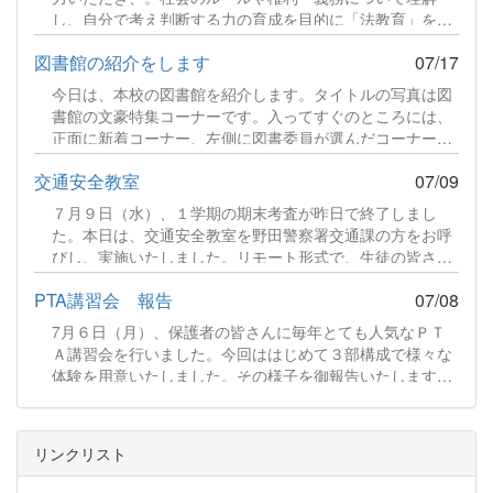
し、自分で考え判断する力の育成を目的に「法教育」を実
施しました。講師は、司法書士の先生を迎え、各クラスで
図書館の紹介をします
07/17
展開しました。講師の話に耳を傾け、班ごとのディスカッ
ションに参加し、真剣に取り組んでいる様子を見ることが
今日は、本校の図書館を紹介します。タイトルの写真は図
できました。続きをみる
書館の文豪特集コーナーです。入ってすぐのところには、
正面に新着コーナー、左側に図書委員が選んだコーナー、
右側に準新着コーナー、そして、文豪特集や司書の先生が
交通安全教室
07/09
選んだ本が並べられています。また、図書だよりを発行し
ました。図書委員会の活動報告や新着図書の案内をしてい
７月９日（水）、１学期の期末考査が昨日で終了しまし
ます。夏休み中の開館スケジュールも載せましたので、生
た。本日は、交通安全教室を野田警察署交通課の方をお呼
徒の皆さん、ぜひ来館ください。 図書だよりR8.7.pdf 341
びし、実施いたしました。リモート形式で、生徒の皆さん
KB ファイルダウンロードについて ダウンロード 続きをみ
は教室で講師のお話をお聞きしました。続きをみる
る
PTA講習会 報告
07/08
7月６日（月）、保護者の皆さんに毎年とても人気なＰＴ
Ａ講習会を行いました。今回ははじめて３部構成で様々な
体験を用意いたしました。その様子を御報告いたします。
【第１部】藍染体験 はじめに「ものづくり体験」として藍
染体験をしていただきました。まずは、ハンカチを輪ゴム
でとめます。続きをみる
リンクリスト