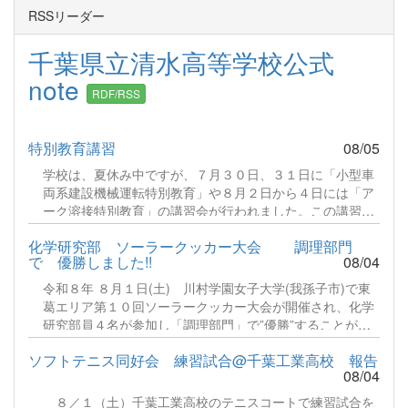
RSSリーダー
千葉県立清水高等学校公式
note
RDF/RSS
特別教育講習
08/05
学校は、夏休み中ですが、７月３０日、３１日に「小型車
両系建設機械運転特別教育」や８月２日から４日には「ア
ーク溶接特別教育」の講習会が行われました。この講習
は、仕事として従事する場合、法令に基づき義務づけられ
化学研究部 ソーラークッカー大会 調理部門
ている特別教育です。猛暑のなか、多くの生徒さんが頑張
で 優勝しました!!
08/04
っていましたので、実技講習の様子のみお伝えします。続
きをみる
令和８年 ８月１日(土) 川村学園女子大学(我孫子市)で東
葛エリア第１０回ソーラークッカー大会が開催され、化学
研究部員４名が参加し「調理部門」で”優勝”することがで
きました！毎年８月に開催され今回で第１０回の節目を迎
ソフトテニス同好会 練習試合@千葉工業高校 報告
えた記念大会となりました。参加者は野田市、松戸市、流
08/04
山市、柏市の市民団体、中学校、高等学校が出場します。
部門は「湯沸かし」「炊飯」「調理」の３部門に分かれ、
８／１（土）千葉工業高校のテニスコートで練習試合を