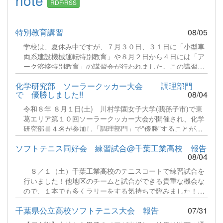
note
RDF/RSS
特別教育講習
08/05
学校は、夏休み中ですが、７月３０日、３１日に「小型車
両系建設機械運転特別教育」や８月２日から４日には「ア
ーク溶接特別教育」の講習会が行われました。この講習
は、仕事として従事する場合、法令に基づき義務づけられ
化学研究部 ソーラークッカー大会 調理部門
ている特別教育です。猛暑のなか、多くの生徒さんが頑張
で 優勝しました!!
08/04
っていましたので、実技講習の様子のみお伝えします。続
きをみる
令和８年 ８月１日(土) 川村学園女子大学(我孫子市)で東
葛エリア第１０回ソーラークッカー大会が開催され、化学
研究部員４名が参加し「調理部門」で”優勝”することがで
きました！毎年８月に開催され今回で第１０回の節目を迎
ソフトテニス同好会 練習試合@千葉工業高校 報告
えた記念大会となりました。参加者は野田市、松戸市、流
08/04
山市、柏市の市民団体、中学校、高等学校が出場します。
部門は「湯沸かし」「炊飯」「調理」の３部門に分かれ、
８／１（土）千葉工業高校のテニスコートで練習試合を
今年は湯沸かし部門に２２チーム、炊飯部門に５チーム、
行いました！他地区のチームと試合ができる貴重な機会な
調理部門に５チーム総勢３２チームが集う盛大な大会にな
ので、１本でも多くラリーをする気持ちで臨みました！続
りました。続きをみる
きをみる
千葉県公立高校ソフトテニス大会 報告
07/31