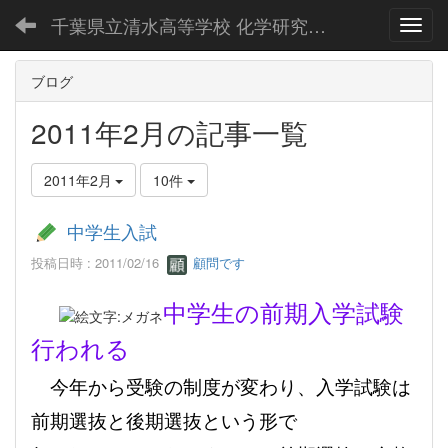
千葉県立清水高等学校 化学研究部公式Webページ
Toggl
ブログ
2011年2月の記事一覧
2011年2月
10件
中学生入試
投稿日時 : 2011/02/16
顧問です
中学生の前期入学試験
行われる
今年から受験の制度が変わり、入学試験は
前期選抜と後期選抜という形で