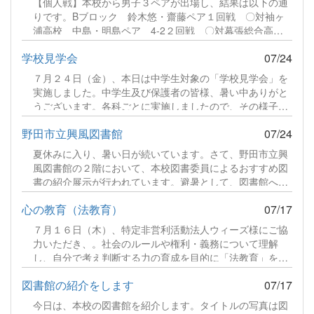
【個人戦】本校から男子３ペアが出場し、結果は以下の通
りです。Bブロック 鈴木悠・齋藤ペア１回戦 〇対袖ヶ
浦高校 中島・明島ペア 4-2２回戦 〇対幕張総合高
校 宮野・古川ペア 4-0３回戦 〇対県立千葉高校 沼
学校見学会
07/24
田・鯉渕 4-0４回戦 〇対袖ヶ浦高校 中山・鈴木 4-
2（準決勝）５回戦 ●対千葉商業高校 佐藤・横山 1-
７月２４日（金）、本日は中学生対象の「学校見学会」を
4（決勝）続きをみる
実施しました。中学生及び保護者の皆様、暑い中ありがと
うございます。各科ごとに実施しましたので、その様子を
ご紹介します。食品科学科 説明続きをみる
野田市立興風図書館
07/24
夏休みに入り、暑い日が続いています。さて、野田市立興
風図書館の２階において、本校図書委員によるおすすめ図
書の紹介展示が行われています。避暑として、図書館へお
越しいただき、その際は、ぜひご覧ください。続きをみる
心の教育（法教育）
07/17
７月１６日（木）、特定非営利活動法人ウィーズ様にご協
力いただき、。社会のルールや権利・義務について理解
し、自分で考え判断する力の育成を目的に「法教育」を実
施しました。講師は、司法書士の先生を迎え、各クラスで
図書館の紹介をします
07/17
展開しました。講師の話に耳を傾け、班ごとのディスカッ
ションに参加し、真剣に取り組んでいる様子を見ることが
今日は、本校の図書館を紹介します。タイトルの写真は図
できました。続きをみる