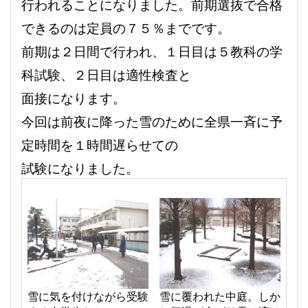
行われることになりました。前期選抜で合格
できるのは定員の７５％までです。
前期は２日間で行われ、１日目は５教科の学
科試験、２日目は適性検査と
面接になります。
今回は前夜に降った雪のために全県一斉に予
定時間を１時間遅らせての
試験になりました。
雪に気を付けながら受験
雪に覆われた中庭。しか