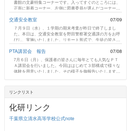
書館の文豪特集コーナーです。入ってすぐのところには、
正面に新着コーナー、左側に図書委員が選んだコーナー、
右側に準新着コーナー、そして、文豪特集や司書の先生が
交通安全教室
07/09
選んだ本が並べられています。また、図書だよりを発行し
ました。図書委員会の活動報告や新着図書の案内をしてい
７月９日（水）、１学期の期末考査が昨日で終了しまし
ます。夏休み中の開館スケジュールも載せましたので、生
た。本日は、交通安全教室を野田警察署交通課の方をお呼
徒の皆さん、ぜひ来館ください。 図書だよりR8.7.pdf 341
びし、実施いたしました。リモート形式で、生徒の皆さん
KB ファイルダウンロードについて ダウンロード 続きをみ
は教室で講師のお話をお聞きしました。続きをみる
る
PTA講習会 報告
07/08
7月６日（月）、保護者の皆さんに毎年とても人気なＰＴ
Ａ講習会を行いました。今回ははじめて３部構成で様々な
体験を用意いたしました。その様子を御報告いたします。
【第１部】藍染体験 はじめに「ものづくり体験」として藍
染体験をしていただきました。まずは、ハンカチを輪ゴム
でとめます。続きをみる
リンクリスト
化研リンク
千葉県立清水高等学校公式note