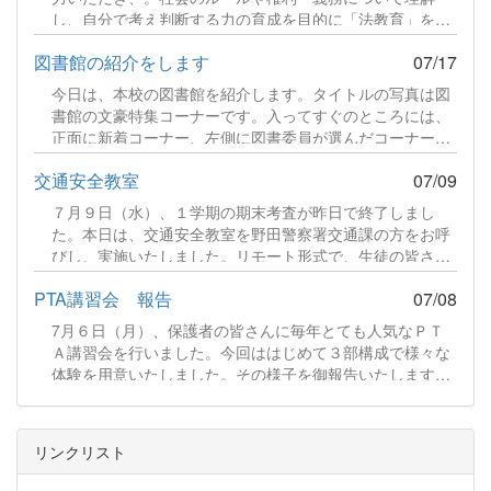
し、自分で考え判断する力の育成を目的に「法教育」を実
施しました。講師は、司法書士の先生を迎え、各クラスで
図書館の紹介をします
07/17
展開しました。講師の話に耳を傾け、班ごとのディスカッ
ションに参加し、真剣に取り組んでいる様子を見ることが
今日は、本校の図書館を紹介します。タイトルの写真は図
できました。続きをみる
書館の文豪特集コーナーです。入ってすぐのところには、
正面に新着コーナー、左側に図書委員が選んだコーナー、
右側に準新着コーナー、そして、文豪特集や司書の先生が
交通安全教室
07/09
選んだ本が並べられています。また、図書だよりを発行し
ました。図書委員会の活動報告や新着図書の案内をしてい
７月９日（水）、１学期の期末考査が昨日で終了しまし
ます。夏休み中の開館スケジュールも載せましたので、生
た。本日は、交通安全教室を野田警察署交通課の方をお呼
徒の皆さん、ぜひ来館ください。 図書だよりR8.7.pdf 341
びし、実施いたしました。リモート形式で、生徒の皆さん
KB ファイルダウンロードについて ダウンロード 続きをみ
は教室で講師のお話をお聞きしました。続きをみる
る
PTA講習会 報告
07/08
7月６日（月）、保護者の皆さんに毎年とても人気なＰＴ
Ａ講習会を行いました。今回ははじめて３部構成で様々な
体験を用意いたしました。その様子を御報告いたします。
【第１部】藍染体験 はじめに「ものづくり体験」として藍
染体験をしていただきました。まずは、ハンカチを輪ゴム
でとめます。続きをみる
リンクリスト