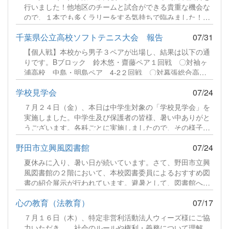
今年は湯沸かし部門に２２チーム、炊飯部門に５チーム、
行いました！他地区のチームと試合ができる貴重な機会な
調理部門に５チーム総勢３２チームが集う盛大な大会にな
ので、１本でも多くラリーをする気持ちで臨みました！続
りました。続きをみる
きをみる
千葉県公立高校ソフトテニス大会 報告
07/31
【個人戦】本校から男子３ペアが出場し、結果は以下の通
りです。Bブロック 鈴木悠・齋藤ペア１回戦 〇対袖ヶ
浦高校 中島・明島ペア 4-2２回戦 〇対幕張総合高
校 宮野・古川ペア 4-0３回戦 〇対県立千葉高校 沼
学校見学会
07/24
田・鯉渕ペア 4-0４回戦 〇対袖ヶ浦高校 中山・鈴木
ペア 4-2（準決勝）５回戦 ●対千葉商業高校 佐藤・横
７月２４日（金）、本日は中学生対象の「学校見学会」を
山ペア 1-4（決勝）続きをみる
実施しました。中学生及び保護者の皆様、暑い中ありがと
うございます。各科ごとに実施しましたので、その様子を
ご紹介します。食品科学科 説明続きをみる
野田市立興風図書館
07/24
夏休みに入り、暑い日が続いています。さて、野田市立興
風図書館の２階において、本校図書委員によるおすすめ図
書の紹介展示が行われています。避暑として、図書館へお
越しいただき、その際は、ぜひご覧ください。続きをみる
心の教育（法教育）
07/17
７月１６日（木）、特定非営利活動法人ウィーズ様にご協
力いただき、。社会のルールや権利・義務について理解