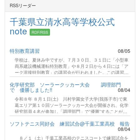
RSSリーダー
千葉県立清水高等学校公式
note
RDF/RSS
特別教育講習
08/05
学校は、夏休み中ですが、７月３０日、３１日に「小型車
両系建設機械運転特別教育」や８月２日から４日には「ア
ーク溶接特別教育」の講習会が行われました。この講習
は、仕事として従事する場合、法令に基づき義務づけられ
化学研究部 ソーラークッカー大会 調理部門
ている特別教育です。猛暑のなか、多くの生徒さんが頑張
で 優勝しました!!
08/04
っていましたので、実技講習の様子のみお伝えします。続
きをみる
令和８年 ８月１日(土) 川村学園女子大学(我孫子市)で東
葛エリア第１０回ソーラークッカー大会が開催され、化学
研究部員４名が参加し「調理部門」で”優勝”することがで
きました！毎年８月に開催され今回で第１０回の節目を迎
ソフトテニス同好会 練習試合@千葉工業高校 報告
えた記念大会となりました。参加者は野田市、松戸市、流
08/04
山市、柏市の市民団体、中学校、高等学校が出場します。
部門は「湯沸かし」「炊飯」「調理」の３部門に分かれ、
８／１（土）千葉工業高校のテニスコートで練習試合を